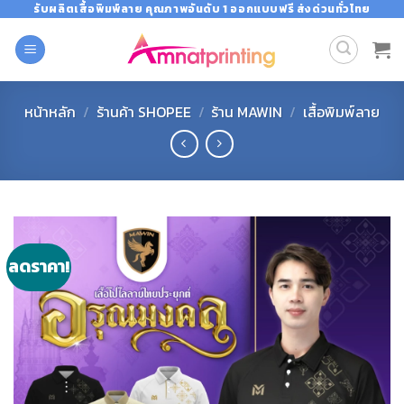
Skip
รับผลิตเสื้อพิมพ์ลาย คุณภาพอันดับ 1 ออกแบบฟรี ส่งด่วนทั่วไทย
to
content
หน้าหลัก
/
ร้านค้า SHOPEE
/
ร้าน MAWIN
/
เสื้อพิมพ์ลาย
ลดราคา!