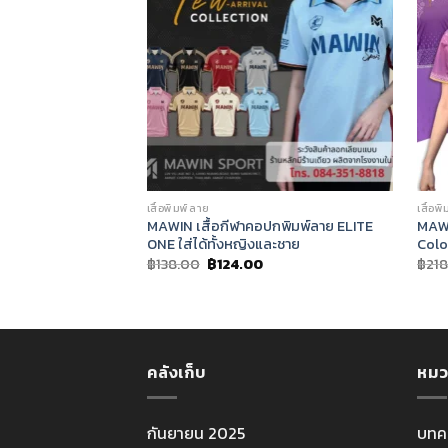
เสื้อพิมพ์ลาย
เสื้อพ
MAWIN เสื้อกีฬาคอปกพิมพ์ลาย ELITE
MAWI
ONE ใส่ได้ทั้งหญิงและชาย
Colo
Original
Current
฿
138.00
฿
124.00
฿
21
price
price
was:
is:
฿138.00.
฿124.00.
คลังเก็บ
หมว
กันยายน 2025
บทค