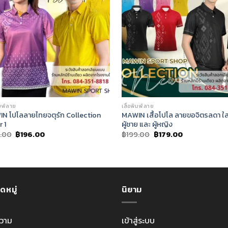
ิมพ์ลาย
เสื้อพิมพ์ลาย
N โปโลลายไทยจตุรัก Collection
MAWIN เสื้อโปโล ลายขอจิตรลดา ใส่ไ
r 1
ผู้ชาย และ ผู้หญิง
Original
Current
Original
Current
8.00
฿
196.00
฿
199.00
฿
179.00
price
price
price
price
was:
is:
was:
is:
฿218.00.
฿196.00.
฿199.00.
฿179.00.
ดหมู่
นิยาม
วาม
เข้าสู่ระบบ