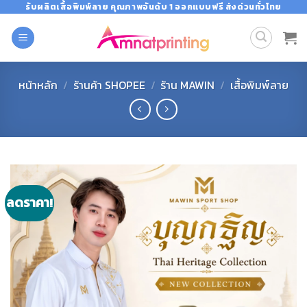
Skip
รับผลิตเสื้อพิมพ์ลาย คุณภาพอันดับ 1 ออกแบบฟรี ส่งด่วนทั่วไทย
to
content
หน้าหลัก
/
ร้านค้า SHOPEE
/
ร้าน MAWIN
/
เสื้อพิมพ์ลาย
ลดราคา!