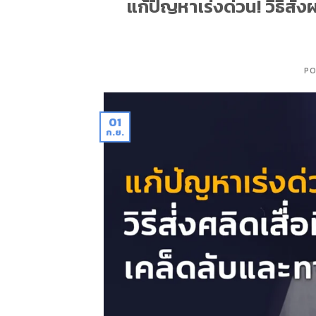
แก้ปัญหาเร่งด่วน! วิธีสั่
PO
01
ก.ย.