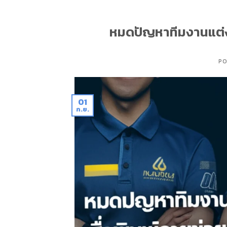
หมดปัญหาทีมงานแต่งตั
PO
01
ก.ย.