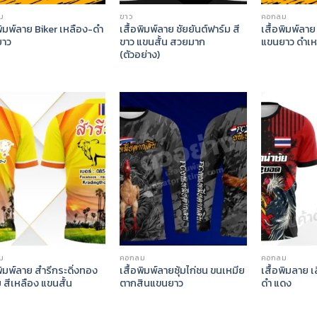
ม
ขาว
คอกลม
พิมพ์ลาย Biker เหลือง-ดำ
เสื้อพิมพ์ลาย ชัยยันต์ฟาร์ม สี
เสื้อพิมพ์ลา
ยาว
ขาว แขนสั้น สวยมาก
แขนยาว ดำเห
(ตัวอย่าง)
ม
คอกลม
คอกลม
พิมพ์ลาย สำรีกระดิ่งทอง
เสื้อพิมพ์ลายซุ้มไก่ชน ขนเหมีย
เสื้อพิมลาย เส
 สีเหลือง แขนสั้น
ตากสินแขนยาว
ดำ แดง