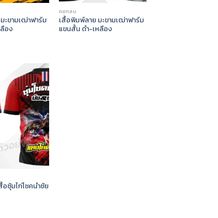
คอกลม
ย มะขามเฒ่าฟาร์ม
เสื้อพิมพ์ลาย มะขามเฒ่าฟาร์ม
ลือง
แขนสั้น ดำ-เหลือง
ื้อซุ้มไก่โชคนำชัย