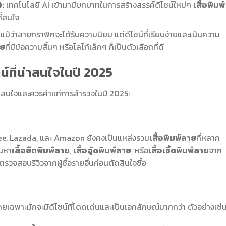
:
เทคโนโลยี AI เข้ามามีบทบาทในการสร้างสรรค์ดีไซน์ใหม่ๆ
เสื้อพิมพ์
ที่สนใจ
แม้ว่าลายกราฟิกจะได้รับความนิยม แต่ดีไซน์ที่เรียบง่ายและเน้นความ
าย
ที่มีข้อความสั้นๆ หรือโลโก้เล็กๆ ก็เป็นตัวเลือกที่ดี
น์ที่น่าสนใจในปี 2025
น่าสนใจและควรค่าแก่การสำรวจในปี 2025:
e, Lazada, และ Amazon ยังคงเป็นแหล่งรวม
เสื้อพิมพ์ลาย
ที่หลาก
นหา
เสื้อยืดพิมพ์ลาย
,
เสื้อฮู้ดพิมพ์ลาย
, หรือ
เสื้อเชิ้ตพิมพ์ลาย
จาก
รวจสอบรีวิวจากผู้ซื้อรายอื่นก่อนตัดสินใจซื้อ
ดยเฉพาะมักจะมีดีไซน์ที่โดดเด่นและเป็นเอกลักษณ์มากกว่า ตัวอย่างเช่น