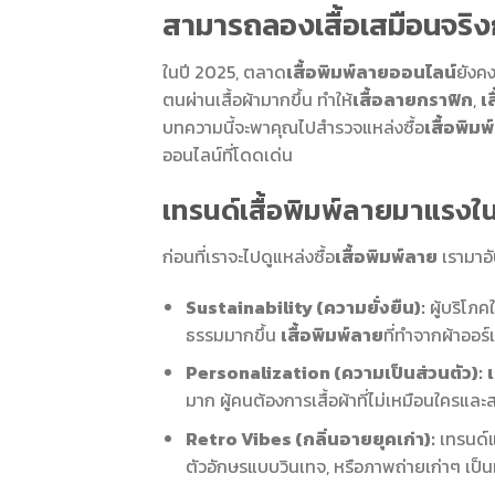
สามารถลองเสื้อเสมือนจริงก่
ในปี 2025, ตลาด
เสื้อพิมพ์ลายออนไลน์
ยังค
ตนผ่านเสื้อผ้ามากขึ้น ทำให้
เสื้อลายกราฟิก
,
เ
บทความนี้จะพาคุณไปสำรวจแหล่งซื้อ
เสื้อพิม
ออนไลน์ที่โดดเด่น
เทรนด์เสื้อพิมพ์ลายมาแรงใ
ก่อนที่เราจะไปดูแหล่งซื้อ
เสื้อพิมพ์ลาย
เรามาอั
Sustainability (ความยั่งยืน):
ผู้บริโภค
ธรรมมากขึ้น
เสื้อพิมพ์ลาย
ที่ทำจากผ้าออร์
Personalization (ความเป็นส่วนตัว):
เ
มาก ผู้คนต้องการเสื้อผ้าที่ไม่เหมือนใครแ
Retro Vibes (กลิ่นอายยุคเก่า):
เทรนด์แ
ตัวอักษรแบบวินเทจ, หรือภาพถ่ายเก่าๆ เป็นท