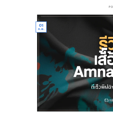
PO
01
ก.ย.