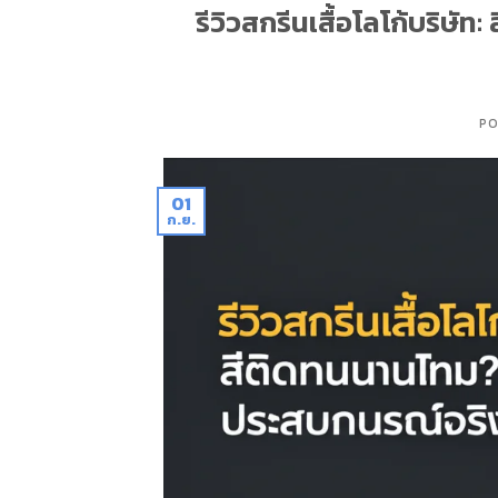
รีวิวสกรีนเสื้อโลโก้บริษั
PO
01
ก.ย.