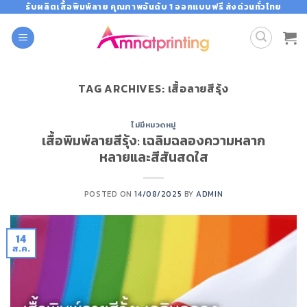
Skip
รับผลิตเสื้อพิมพ์ลาย คุณภาพอันดับ 1 ออกแบบฟรี ส่งด่วนทั่วไทย
to
content
TAG ARCHIVES:
เสื้อลายสีรุ้ง
ไม่มีหมวดหมู่
เสื้อพิมพ์ลายสีรุ้ง: เฉลิมฉลองความหลาก
หลายและสีสันสดใส
POSTED ON
14/08/2025
BY
ADMIN
14
ส.ค.