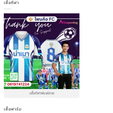
เสื้อกีฬา
เสื้อกีฬาพิมพ์ลาย
เสื้อฟาร์ม