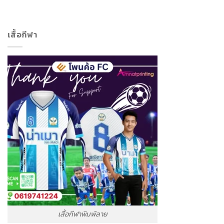
เสื้อกีฬา
เสื้อกีฬาพิมพ์ลาย