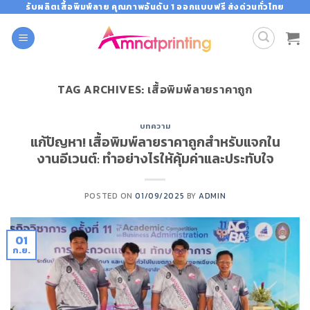
Skip
รับผลิตเสื้อพิมพ์ลาย คุณภาพอันดับ 1 ออกแบบฟรี ส่งด่วนทั่วไทย
to
content
TAG ARCHIVES:
เสื้อพิมพ์ลายราคาถูก
บทความ
แก้ปัญหา! เสื้อพิมพ์ลายราคาถูกสำหรับแจกใน
งานอีเวนต์: ทำอย่างไรให้คุ้มค่าและประทับใจ
POSTED ON
01/09/2025
BY
ADMIN
01
ก.ย.