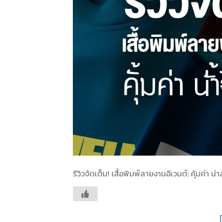
รีวิวจัดเต็ม! เสื้อพิมพ์ลายงานอีเวนต์: คุ้มค่า น่