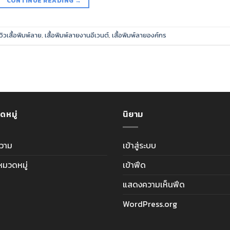
CONTINUE READING
→
ีวิวเสื้อพิมพ์ลาย
,
เสื้อพิมพ์ลายงานอีเวนต์
,
เสื้อพิมพ์ลายองค์กร
ดหมู่
นิยาม
วาม
เข้าสู่ระบบ
ีหมวดหมู่
เข้าฟีด
แสดงความเห็นฟีด
WordPress.org