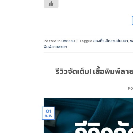
Posted in
บทความ
|
Tagged
ของที่ระลึกงานสัมมนา
,
ข
พิมพ์ลายสวยๆ
รีวิวจัดเต็ม! เสื้อพิมพ์ล
PO
01
ก.ย.