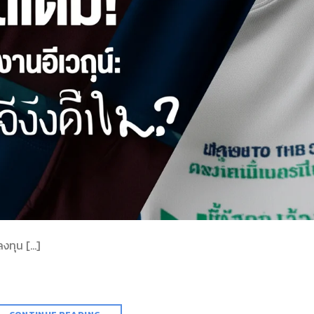
าลงทุน […]