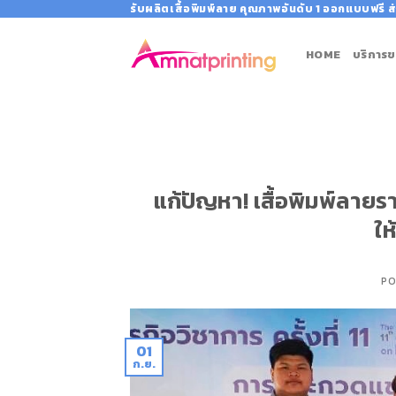
Skip
รับผลิตเสื้อพิมพ์ลาย คุณภาพอันดับ 1 ออกแบบฟรี ส่
to
content
HOME
บริการข
แก้ปัญหา! เสื้อพิมพ์ลาย
ให
PO
01
ก.ย.