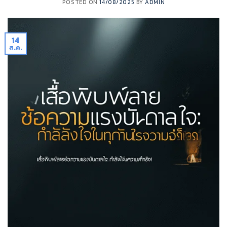
POSTED ON
14/08/2025
BY
ADMIN
14
ส.ค.