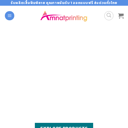
Skip
รับผลิตเสื้อพิมพ์ลาย คุณภาพอันดับ 1 ออกแบบฟรี ส่งด่วนทั่วไทย
to
content
THE NEW TREND
เสื้อทำงาน ลงไร่ลงนา เสื้อโฆษณา เสื้อ
แจก เสื้ัอแถม
งานดี งานด่วน ส่งไว ออกแบบฟรี