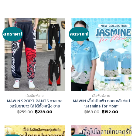
ลดราคา!
ลดราคา!
เสื้อพิมพ์ลาย
เสื้อพิมพ์ลาย
MAWIN SPORT PANTS กางเกง
MAWIN เสื้อโปโลฟ้า ดอกมะลิแด่แม่
วอร์มขายาว ใส่ได้ทั้งหญิง ชาย
“Jasmine for Mom”
Original
Current
Original
Current
฿
259.00
฿
233.00
฿
169.00
฿
152.00
price
price
price
price
was:
is:
was:
is:
฿259.00.
฿233.00.
฿169.00.
฿152.00.