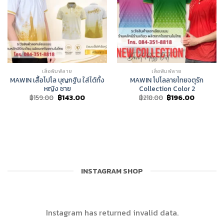
เสื้อพิมพ์ลาย
เสื้อพิมพ์ลาย
MAWIN เสื้อโปโล บุญกฐิน ใส่ได้ทั้ง
MAWIN โปโลลายไทยจตุรัก
หญิง ชาย
Collection Color 2
Original
Current
Original
Current
฿
159.00
฿
143.00
฿
218.00
฿
196.00
price
price
price
price
was:
is:
was:
is:
฿159.00.
฿143.00.
฿218.00.
฿196.00.
INSTAGRAM SHOP
Instagram has returned invalid data.