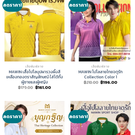
ลดราคา!
ลดราคา!
เสื้อพิมพ์ลาย
เสื้อพิมพ์ลาย
MAWIN เสื้อโปโลบุปผารวงผึ้งสี
MAWIN โปโลลายไทยจตุรัก
เหลืองทองตราสัญลักษณ์ ใส่ได้ทั้ง
Collection Color 1
ผู้ชายและผู้หญิง
Original
Current
฿
218.00
฿
196.00
price
price
Original
Current
฿
179.00
฿
161.00
was:
is:
price
price
฿218.00.
฿196.00.
was:
is:
฿179.00.
฿161.00.
ลดราคา!
ลดราคา!