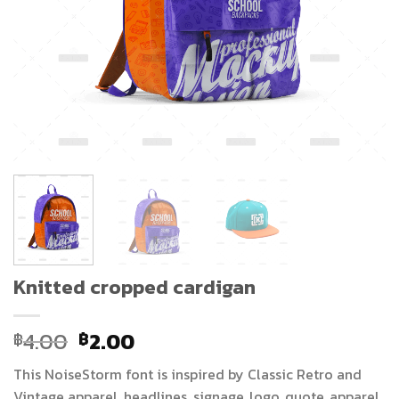
Knitted cropped cardigan
Original
Current
4.00
2.00
฿
฿
price
price
This NoiseStorm font is inspired by Classic Retro and
was:
is:
Vintage apparel, headlines, signage, logo, quote, apparel