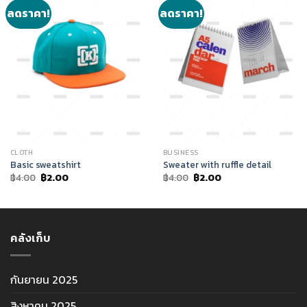
ลดราคา!
ลดราคา!
CLOTH
BUSINESS
Basic sweatshirt
Sweater with ruffle detail
Original
Current
Original
Current
฿
4.00
฿
2.00
฿
4.00
฿
2.00
price
price
price
price
was:
is:
was:
is:
฿4.00.
฿2.00.
฿4.00.
฿2.00.
คลังเก็บ
กันยายน 2025
สิงหาคม 2025