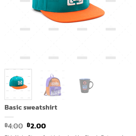
Basic sweatshirt
Original
Current
4.00
2.00
฿
฿
price
price