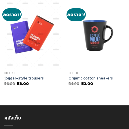
ลดราคา!
ลดราคา!
DIGITAL
CLOTH
jogger-style trousers
Organic cotton sneakers
Original
Current
Original
Current
฿
6.00
฿
3.00
฿
4.00
฿
2.00
price
price
price
price
was:
is:
was:
is:
฿6.00.
฿3.00.
฿4.00.
฿2.00.
คลังเก็บ