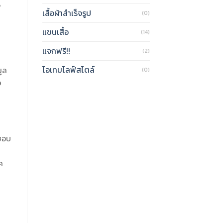
ุ
เสื้อผ้าสำเร็จรูป
(0)
แขนเสื้อ
(14)
แจกฟรี!!
(2)
ไอเทมไลฟ์สไตล์
ูล
(0)
อ
ชอบ
ำ
ค