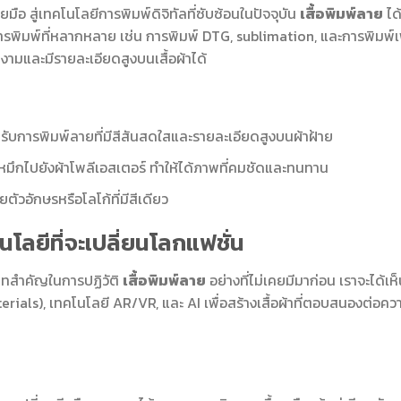
ยมือ สู่เทคโนโลยีการพิมพ์ดิจิทัลที่ซับซ้อนในปัจจุบัน
เสื้อพิมพ์ลาย
ได
พิมพ์ที่หลากหลาย เช่น การพิมพ์ DTG, sublimation, และการพิมพ์เ
ามและมีรายละเอียดสูงบนเสื้อผ้าได้
ับการพิมพ์ลายที่มีสีสันสดใสและรายละเอียดสูงบนผ้าฝ้าย
มึกไปยังผ้าโพลีเอสเตอร์ ทำให้ได้ภาพที่คมชัดและทนทาน
ัวอักษรหรือโลโก้ที่มีสีเดียว
โลยีที่จะเปลี่ยนโลกแฟชั่น
บาทสำคัญในการปฏิวัติ
เสื้อพิมพ์ลาย
อย่างที่ไม่เคยมีมาก่อน เราจะได้เห
ials), เทคโนโลยี AR/VR, และ AI เพื่อสร้างเสื้อผ้าที่ตอบสนองต่อคว