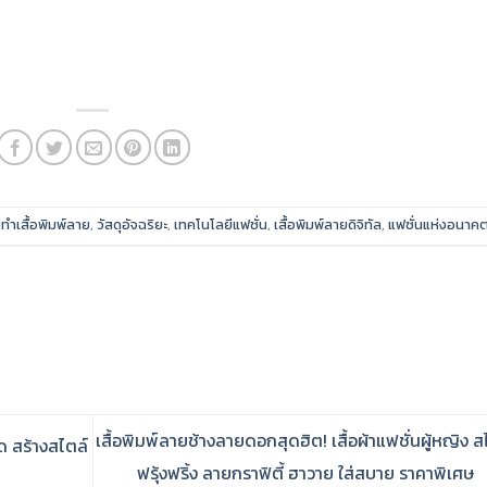
บทำเสื้อพิมพ์ลาย
,
วัสดุอัจฉริยะ
,
เทคโนโลยีแฟชั่น
,
เสื้อพิมพ์ลายดิจิทัล
,
แฟชั่นแห่งอนาค
เสื้อพิมพ์ลายช้างลายดอกสุดฮิต! เสื้อผ้าแฟชั่นผู้หญิง ส
ด สร้างสไตล์
ฟรุ้งฟริ้ง ลายกราฟิตี้ ฮาวาย ใส่สบาย ราคาพิเศษ