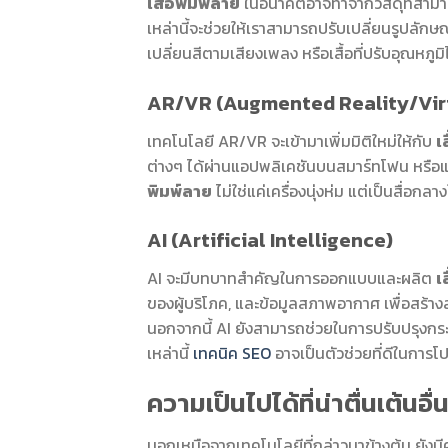
เสื้อพิมพ์ลาย
ในอนาคตอาจทำจากวัสดุที่สามารถ
เหล่านี้จะช่วยให้เราสามารถปรับเปลี่ยนรูปลักษณ
เปลี่ยนสีตามเสียงเพลง หรือเสื้อที่ปรับอุณหภูม
AR/VR (Augmented Reality/Virt
เทคโนโลยี AR/VR จะเข้ามาเพิ่มมิติใหม่ให้กับ
เ
ต่างๆ ได้ผ่านแอปพลิเคชันบนสมาร์ทโฟน หรือแม
พิมพ์ลาย
ไม่ใช่แค่เครื่องนุ่งห่ม แต่เป็นสื่อก
AI (Artificial Intelligence)
AI จะมีบทบาทสำคัญในการออกแบบและผลิต
เ
ของผู้บริโภค, และข้อมูลสภาพอากาศ เพื่อสร้
นอกจากนี้ AI ยังสามารถช่วยในการปรับปรุงกระ
เหล่านี้
เทคนิค SEO
อาจเป็นตัวช่วยที่ดีในการ
ความเป็นไปได้ที่น่าตื่นเต้นอื่
นอกเหนือจากเทคโนโลยีที่กล่าวมาข้างต้น ยังมีค