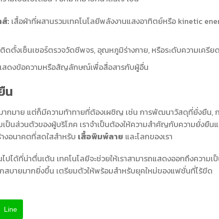
ส์:
เสื้อผ้าที่ผสานรวมเทคโนโลยีพลังงานแสงอาทิตย์หรือ kinetic ene
ที่ติดตั้งเซ็นเซอร์ตรวจวัดชีพจร, อุณหภูมิร่างกาย, หรือระดับความเครีย
ถแสดงข้อความหรือสัญลักษณ์เพื่อสื่อสารกับผู้อื่น
ยืน
มาย แต่ก็มีความท้าทายที่ต้องเผชิญ เช่น การพัฒนาวัสดุที่ยั่งยืน, 
เป็นส่วนตัวของผู้บริโภค เราจำเป็นต้องให้ความสำคัญกับความยั่งยืนแ
ร้างอนาคตที่สดใสสำหรับ
เสื้อพิมพ์ลาย
และโลกของเรา
ไปได้ที่น่าตื่นเต้น เทคโนโลยีจะช่วยให้เราสามารถแสดงออกถึงความเป
ะดวกสบายมากยิ่งขึ้น เตรียมตัวให้พร้อมสำหรับยุคใหม่ของแฟชั่นที่ไร้ขีด
Line