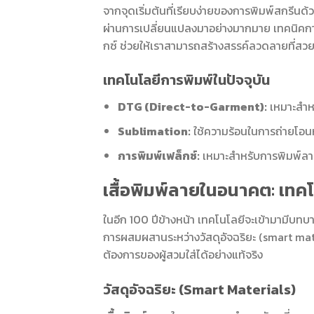
จากจุดเริ่มต้นที่เรียบง่ายของการพิมพ์สกรีนด้ว
ผ่านการเปลี่ยนแปลงมาอย่างมากมาย เทคนิคการ
กซ์ ช่วยให้เราสามารถสร้างสรรค์ลวดลายที่สวยง
เทคโนโลยีการพิมพ์ในปัจจุบัน
DTG (Direct-to-Garment):
เหมาะสำหร
Sublimation:
ใช้ความร้อนในการถ่ายโอนห
การพิมพ์เฟล็กซ์:
เหมาะสำหรับการพิมพ์ลายต
เสื้อพิมพ์ลายในอนาคต: เทคโน
ในอีก 100 ปีข้างหน้า เทคโนโลยีจะเข้ามามีบท
การผสมผสานระหว่างวัสดุอัจฉริยะ (smart mater
ต้องการของผู้สวมใส่ได้อย่างแท้จริง
วัสดุอัจฉริยะ (Smart Materials)