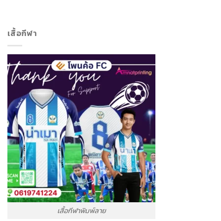
เสื้อกีฬา
เสื้อกีฬาพิมพ์ลาย