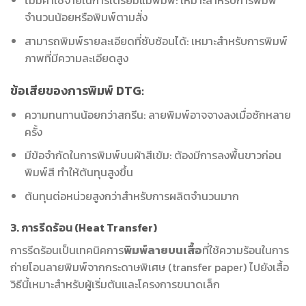
ไม่มีค่าใช้จ่ายในการเตรียมแม่พิมพ์: เหมาะสำหรับการพิมพ์
จำนวนน้อยหรือพิมพ์ตามสั่ง
สามารถพิมพ์รายละเอียดที่ซับซ้อนได้: เหมาะสำหรับการพิมพ์
ภาพที่มีความละเอียดสูง
ข้อเสียของการพิมพ์ DTG:
ความทนทานน้อยกว่าสกรีน: ลายพิมพ์อาจจางลงเมื่อซักหลาย
ครั้ง
มีข้อจำกัดในการพิมพ์บนผ้าสีเข้ม: ต้องมีการลงพื้นขาวก่อน
พิมพ์สี ทำให้ต้นทุนสูงขึ้น
ต้นทุนต่อหน่วยสูงกว่าสำหรับการผลิตจำนวนมาก
3. การรีดร้อน (Heat Transfer)
การรีดร้อนเป็นเทคนิคการ
พิมพ์ลายบนเสื้อ
ที่ใช้ความร้อนในการ
ถ่ายโอนลายพิมพ์จากกระดาษพิเศษ (transfer paper) ไปยังเสื้อ
วิธีนี้เหมาะสำหรับผู้เริ่มต้นและโครงการขนาดเล็ก