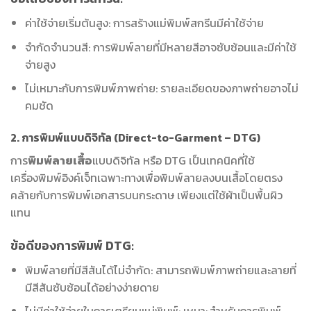
ค่าใช้จ่ายเริ่มต้นสูง: การสร้างแม่พิมพ์สกรีนมีค่าใช้จ่าย
จำกัดจำนวนสี: การพิมพ์ลายที่มีหลายสีอาจซับซ้อนและมีค่าใช้
จ่ายสูง
ไม่เหมาะกับการพิมพ์ภาพถ่าย: รายละเอียดของภาพถ่ายอาจไม่
คมชัด
2. การพิมพ์แบบดิจิทัล (Direct-to-Garment – DTG)
การ
พิมพ์ลายเสื้อ
แบบดิจิทัล หรือ DTG เป็นเทคนิคที่ใช้
เครื่องพิมพ์อิงค์เจ็ทเฉพาะทางเพื่อพิมพ์ลายลงบนเสื้อโดยตรง
คล้ายกับการพิมพ์เอกสารบนกระดาษ เพียงแต่ใช้ผ้าเป็นพื้นผิว
แทน
ข้อดีของการพิมพ์ DTG:
พิมพ์ลายที่มีสีสันได้ไม่จำกัด: สามารถพิมพ์ภาพถ่ายและลายที่
มีสีสันซับซ้อนได้อย่างง่ายดาย