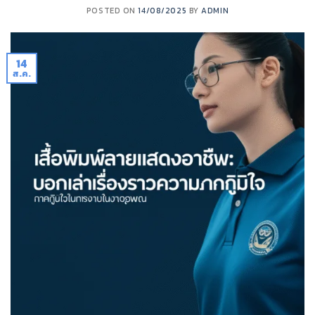
POSTED ON
14/08/2025
BY
ADMIN
14
ส.ค.