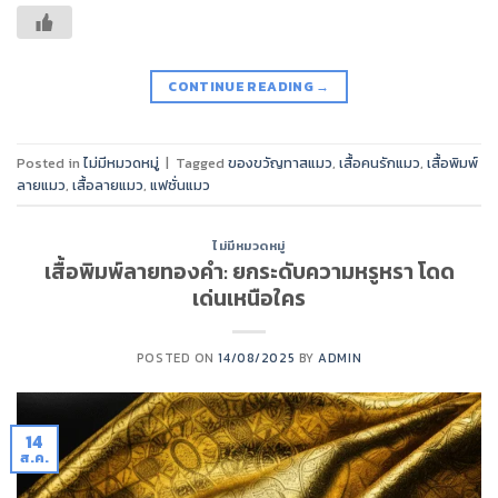
CONTINUE READING
→
Posted in
ไม่มีหมวดหมู่
|
Tagged
ของขวัญทาสแมว
,
เสื้อคนรักแมว
,
เสื้อพิมพ์
ลายแมว
,
เสื้อลายแมว
,
แฟชั่นแมว
ไม่มีหมวดหมู่
เสื้อพิมพ์ลายทองคำ: ยกระดับความหรูหรา โดด
เด่นเหนือใคร
POSTED ON
14/08/2025
BY
ADMIN
14
ส.ค.