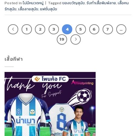
Posted in
ไม่มีหมวดหมู่
|
Tagged
ของขวัญสุนัข
,
รับทำเสื้อพิมพ์ลาย
,
เสื้อคน
รักสุนัข
,
เสื้อลายสุนัข
,
แฟชั่นสุนัข
1
2
3
4
5
6
7
…
19
เสื้อกีฬา