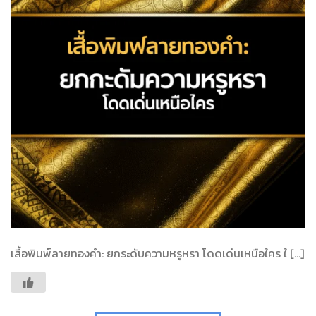
เสื้อพิมพ์ลายทองคำ: ยกระดับความหรูหรา โดดเด่นเหนือใคร ใ […]