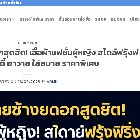
งด่วนทั่วไทย
องเรา
ตารางไซส์และราคา
ขั้นตอนการสั้งซื้อ
SHOP
BLOGS
เกี่ย
ไม่มีหมวดหมู่
ุดฮิต! เสื้อผ้าแฟชั่นผู้หญิง สไตล์ฟรุ้งฟ
ิตี้ ฮาวาย ใส่สบาย ราคาพิเศษ
STED ON
26/08/2025
BY
ADMIN