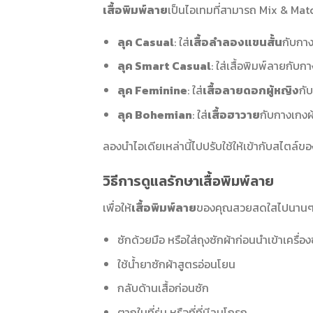
เสื้อพิมพ์ลาย
เป็นไอเทมที่สามารถ Mix & Mat
ลุค Casual
: ใส่
เสื้อลำลองแขนสั้น
กับกาง
ลุค Smart Casual
: ใส่เสื้อพิมพ์ลายกับก
ลุค Feminine
: ใส่
เสื้อลายดอกผู้หญิง
กั
ลุค Bohemian
: ใส่
เสื้อฮาวาย
กับกางเกงผ
ลองนำไอเดียเหล่านี้ไปปรับใช้ให้เข้ากับสไตล์ข
วิธีการดูแลรักษาเสื้อพิมพ์ลาย
เพื่อให้
เสื้อพิมพ์ลาย
ของคุณสวยสดใสไปนานๆ คว
ซักด้วยมือ หรือใส่ถุงซักผ้าก่อนนำเข้าเครื่อง
ใช้น้ำยาซักผ้าสูตรอ่อนโยน
กลับด้านเสื้อก่อนซัก
ตากในที่ร่ม หรือที่ที่มีลมโกรก