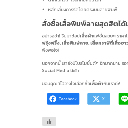
หลีกเลี่ยงการรีดโดยตรงบนลายพิมพ์
สั่งซื้อเสื้อพิมพ์ลายสุดฮิตได้แ
อย่ารอช้า! รีบมาช้อป
เสื้อผ้า
แฟชั่นสวยๆ ราคาโ
ฟรุ้งฟริ้ง, เสื้อพิมพ์ลาย, เสื้อกราฟิตี้เสื้
พึงพอใจ!
นอกจากนี้ เรายังมีโปรโมชั่นดีๆ อีกมากมาย รอค
Social Media นะคะ
ขอบคุณที่ไว้วางใจเลือกซื้อ
เสื้อผ้า
กับเราค่ะ!
Facebook
X