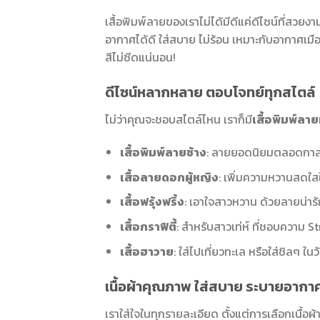
เสื้อพิมพ์ลายของเราไม่ได้มีดีแค่ดีไซน์ที่สวยงาม
อากาศได้ดี ใส่สบาย ไม่ร้อน เหมาะกับอากาศเม
สีไม่ซีดแน่นอน!
ดีไซน์หลากหลาย ตอบโจทย์ทุกสไตล์
ไม่ว่าคุณจะชอบสไตล์ไหน เราก็มี
เสื้อพิมพ์ลาย
เสื้อพิมพ์ลายช้าง
: ลายยอดนิยมตลอดกาล สื่
เสื้อลายดอกผู้หญิง
: เพิ่มความหวานสดใส
เสื้อฟรุ้งฟริ้ง
: เอาใจสาวหวาน ด้วยลายน่าร
เสื้อกราฟิตี้
: สำหรับสาวเท่ห์ ที่ชอบความ S
เสื้อฮาวาย
: ใส่ไปเที่ยวทะเล หรือใส่ชิลๆ ใน
เนื้อผ้าคุณภาพ ใส่สบาย ระบายอากาศ
เราใส่ใจในทุกรายละเอียด ตั้งแต่การเลือกเนื้อผ้า