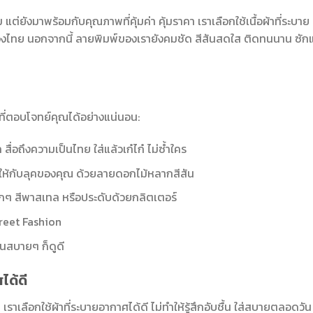
 แต่ยังมาพร้อมกับคุณภาพที่คุ้มค่า คุ้มราคา เราเลือกใช้เนื้อผ้าที่ระบาย
ืองไทย นอกจากนี้ ลายพิมพ์ของเรายังคมชัด สีสันสดใส ติดทนนาน ซักแ
ที่ตอบโจทย์คุณได้อย่างแน่นอน:
อถึงความเป็นไทย ใส่แล้วเก๋ไก๋ ไม่ซ้ำใคร
ให้กับลุคของคุณ ด้วยลายดอกไม้หลากสีสัน
ักๆ สีพาสเทล หรือประดับด้วยกลิตเตอร์
treet Fashion
วันสบายๆ ก็ดูดี
ได้ดี
 เราเลือกใช้ผ้าที่ระบายอากาศได้ดี ไม่ทำให้รู้สึกอับชื้น ใส่สบายตลอดวัน