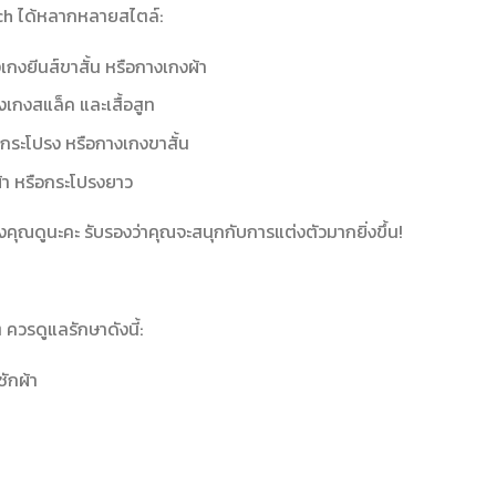
ch ได้หลากหลายสไตล์:
เกงยีนส์ขาสั้น หรือกางเกงผ้า
างเกงสแล็ค และเสื้อสูท
บกระโปรง หรือกางเกงขาสั้น
้า หรือกระโปรงยาว
องคุณดูนะคะ รับรองว่าคุณจะสนุกกับการแต่งตัวมากยิ่งขึ้น!
รดูแลรักษาดังนี้:
ซักผ้า