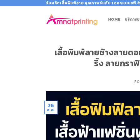
Skip
รับผลิตเสื้อพิมพ์ลาย คุณภาพอันดับ 1 ออกแบบฟรี ส่
to
content
HOME
บริการข
เสื้อพิมพ์ลายช้างลายดอกส
ริ้ง ลายกราฟ
PO
26
ส.ค.