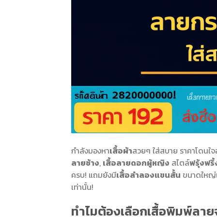
กำลังมองหา
เสื้อผ้า
สวยๆ ใส่สบาย ราคาโดนใจอ
ลายช้าง
,
เสื้อลายดอกผู้หญิง
สไตล์
ฟรุ้งฟริ้
ครบ! แถมยังมี
เสื้อลำลองแขนสั้น
ขนาดใหญ่เก
เท่านั้น!
ทำไมต้องเลือกเสื้อพิมพ์ลา