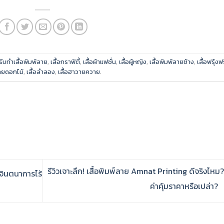
รับทำเสื้อพิมพ์ลาย
,
เสื้อกราฟิตี้
,
เสื้อผ้าแฟชั่น
,
เสื้อผู้หญิง
,
เสื้อพิมพ์ลายช้าง
,
เสื้อฟรุ้งฟร
ลายดอกไม้
,
เสื้อลำลอง
,
เสื้อฮาวายควาย
.
รีวิวเจาะลึก! เสื้อพิมพ์ลาย Amnat Printing ดีจริงไหม? 
 จินตนาการไร้
ค่าคุ้มราคาหรือเปล่า?