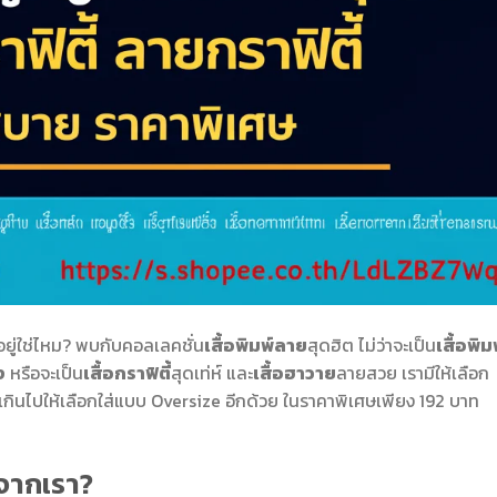
ยู่ใช่ไหม? พบกับคอลเลคชั่น
เสื้อพิมพ์ลาย
สุดฮิต ไม่ว่าจะเป็น
เสื้อพิม
ง
หรือจะเป็น
เสื้อกราฟิตี้
สุดเท่ห์ และ
เสื้อฮาวาย
ลายสวย เรามีให้เลือก
ินไปให้เลือกใส่แบบ Oversize อีกด้วย ในราคาพิเศษเพียง 192 บาท
ยจากเรา?