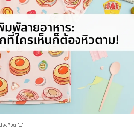
็ต้องหิวต […]