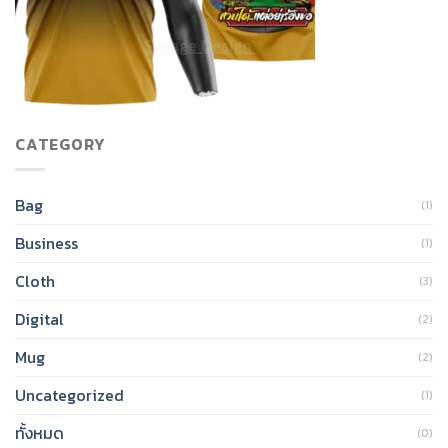
CATEGORY
Bag
(1)
Business
(1)
Cloth
(3)
Digital
(2)
Mug
(2)
Uncategorized
(1)
ทั้งหมด
(0)