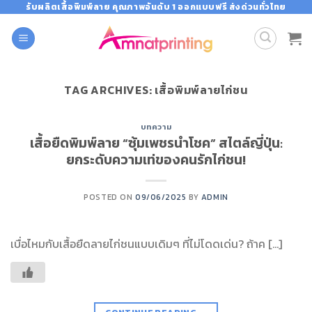
Skip
รับผลิตเสื้อพิมพ์ลาย คุณภาพอันดับ 1 ออกแบบฟรี ส่งด่วนทั่วไทย
to
content
TAG ARCHIVES:
เสื้อพิมพ์ลายไก่ชน
บทความ
เสื้อยืดพิมพ์ลาย “ซุ้มเพชรนำโชค” สไตล์ญี่ปุ่น:
ยกระดับความเท่ของคนรักไก่ชน!
POSTED ON
09/06/2025
BY
ADMIN
เบื่อไหมกับเสื้อยืดลายไก่ชนแบบเดิมๆ ที่ไม่โดดเด่น? ถ้าค […]