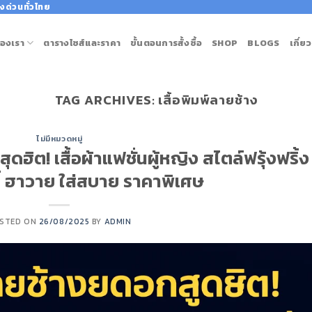
งด่วนทั่วไทย
องเรา
ตารางไซส์และราคา
ขั้นตอนการสั้งซื้อ
SHOP
BLOGS
เกี่ย
TAG ARCHIVES:
เสื้อพิมพ์ลายช้าง
ไม่มีหมวดหมู่
ดฮิต! เสื้อผ้าแฟชั่นผู้หญิง สไตล์ฟรุ้งฟริ้ง
้ ฮาวาย ใส่สบาย ราคาพิเศษ
STED ON
26/08/2025
BY
ADMIN