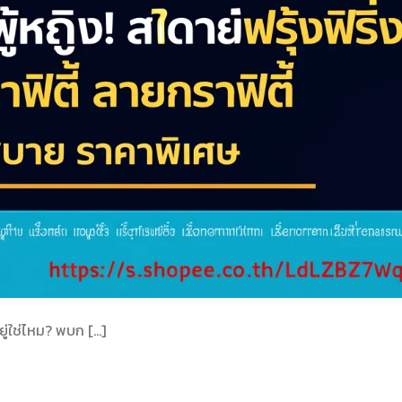
ู่ใช่ไหม? พบก […]