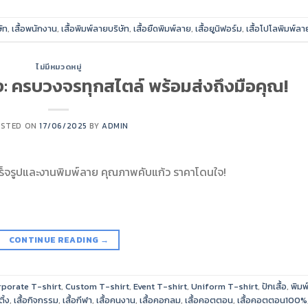
ษัท
,
เสื้อพนักงาน
,
เสื้อพิมพ์ลายบริษัท
,
เสื้อยืดพิมพ์ลาย
,
เสื้อยูนิฟอร์ม
,
เสื้อโปโลพิมพ์ลา
ไม่มีหมวดหมู่
ูง: ครบวงจรทุกสไตล์ พร้อมส่งถึงมือคุณ!
STED ON
17/06/2025
BY
ADMIN
เร็จรูปและงานพิมพ์ลาย คุณภาพคับแก้ว ราคาโดนใจ!
CONTINUE READING
→
rporate T-shirt
,
Custom T-shirt
,
Event T-shirt
,
Uniform T-shirt
,
ปักเสื้อ
,
พิมพ
ิ้ง
,
เสื้อกิจกรรม
,
เสื้อกีฬา
,
เสื้อคนงาน
,
เสื้อคอกลม
,
เสื้อคอตตอน
,
เสื้อคอตตอน100%