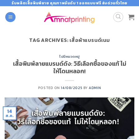
Skip
รับผลิตเสื้อพิมพ์ลาย คุณภาพอันดับ 1 ออกแบบฟรี ส่งด่วนทั่วไทย
to
content
TAG ARCHIVES:
เสื้อผ้าแบรนด์เนม
ไม่มีหมวดหมู่
เสื้อพิมพ์ลายแบรนด์ดัง: วิธีเลือกซื้อของแท้ ไม่
ให้โดนหลอก!
POSTED ON
14/08/2025
BY
ADMIN
14
ส.ค.