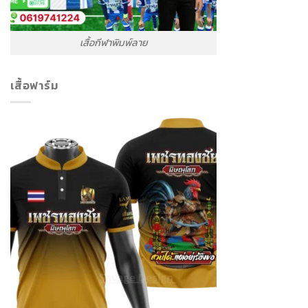
เสื้อกีฬาพิมพ์ลาย
เสื้อฟาร์ม