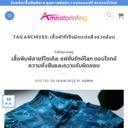
Skip
รับผลิตเสื้อพิมพ์ลาย คุณภาพอันดับ 1 ออกแบบฟรี ส่งด่วนทั่วไทย
to
content
TAG ARCHIVES:
เสื้อผ้าที่เป็นมิตรต่อสิ่งแวดล้อม
ไม่มีหมวดหมู่
เสื้อพิมพ์ลายรีไซเคิล: แฟชั่นรักษ์โลก ตอบโจทย์
ความยั่งยืนและความรับผิดชอบ
POSTED ON
14/08/2025
BY
ADMIN
14
ส.ค.