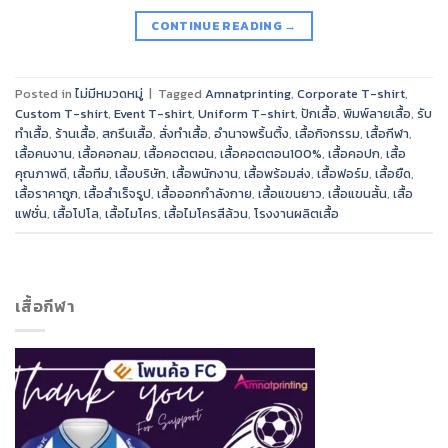
CONTINUE READING
→
Posted in
ไม่มีหมวดหมู่
|
Tagged
Amnatprinting
,
Corporate T-shirt
,
Custom T-shirt
,
Event T-shirt
,
Uniform T-shirt
,
ปักเสื้อ
,
พิมพ์ลายเสื้อ
,
รับ
ทำเสื้อ
,
ร้านเสื้อ
,
สกรีนเสื้อ
,
สั่งทำเสื้อ
,
อำนาจพริ้นติ้ง
,
เสื้อกิจกรรม
,
เสื้อกีฬา
,
เสื้อคนงาน
,
เสื้อคอกลม
,
เสื้อคอตตอน
,
เสื้อคอตตอน100%
,
เสื้อคอปก
,
เสื้อ
คุณภาพดี
,
เสื้อทีม
,
เสื้อบริษัท
,
เสื้อพนักงาน
,
เสื้อพร้อมส่ง
,
เสื้อฟอร์ม
,
เสื้อยืด
,
เสื้อราคาถูก
,
เสื้อสำเร็จรูป
,
เสื้อออกกำลังกาย
,
เสื้อแขนยาว
,
เสื้อแขนสั้น
,
เสื้อ
แฟชั่น
,
เสื้อโปโล
,
เสื้อไมโคร
,
เสื้อไมโครสีล้วน
,
โรงงานผลิตเสื้อ
เสื้อกีฬา