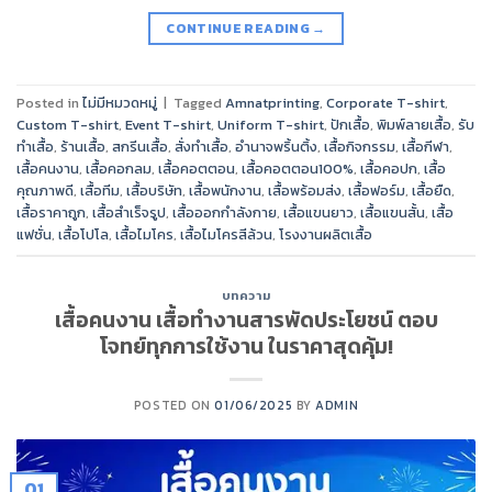
CONTINUE READING
→
Posted in
ไม่มีหมวดหมู่
|
Tagged
Amnatprinting
,
Corporate T-shirt
,
Custom T-shirt
,
Event T-shirt
,
Uniform T-shirt
,
ปักเสื้อ
,
พิมพ์ลายเสื้อ
,
รับ
ทำเสื้อ
,
ร้านเสื้อ
,
สกรีนเสื้อ
,
สั่งทำเสื้อ
,
อำนาจพริ้นติ้ง
,
เสื้อกิจกรรม
,
เสื้อกีฬา
,
เสื้อคนงาน
,
เสื้อคอกลม
,
เสื้อคอตตอน
,
เสื้อคอตตอน100%
,
เสื้อคอปก
,
เสื้อ
คุณภาพดี
,
เสื้อทีม
,
เสื้อบริษัท
,
เสื้อพนักงาน
,
เสื้อพร้อมส่ง
,
เสื้อฟอร์ม
,
เสื้อยืด
,
เสื้อราคาถูก
,
เสื้อสำเร็จรูป
,
เสื้อออกกำลังกาย
,
เสื้อแขนยาว
,
เสื้อแขนสั้น
,
เสื้อ
แฟชั่น
,
เสื้อโปโล
,
เสื้อไมโคร
,
เสื้อไมโครสีล้วน
,
โรงงานผลิตเสื้อ
บทความ
เสื้อคนงาน เสื้อทำงานสารพัดประโยชน์ ตอบ
โจทย์ทุกการใช้งาน ในราคาสุดคุ้ม!
POSTED ON
01/06/2025
BY
ADMIN
01