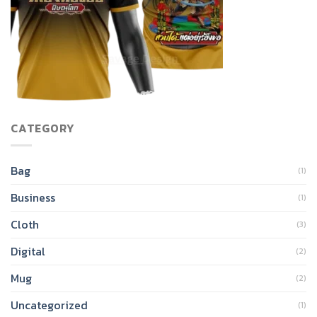
CATEGORY
Bag
(1)
Business
(1)
Cloth
(3)
Digital
(2)
Mug
(2)
Uncategorized
(1)