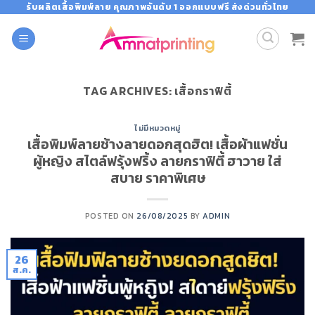
Skip
รับผลิตเสื้อพิมพ์ลาย คุณภาพอันดับ 1 ออกแบบฟรี ส่งด่วนทั่วไทย
to
content
TAG ARCHIVES:
เสื้อกราฟิตี้
ไม่มีหมวดหมู่
เสื้อพิมพ์ลายช้างลายดอกสุดฮิต! เสื้อผ้าแฟชั่น
ผู้หญิง สไตล์ฟรุ้งฟริ้ง ลายกราฟิตี้ ฮาวาย ใส่
สบาย ราคาพิเศษ
POSTED ON
26/08/2025
BY
ADMIN
26
ส.ค.