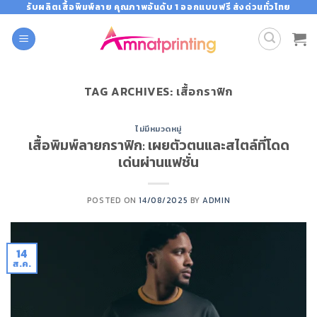
Skip
รับผลิตเสื้อพิมพ์ลาย คุณภาพอันดับ 1 ออกแบบฟรี ส่งด่วนทั่วไทย
to
content
TAG ARCHIVES:
เสื้อกราฟิก
ไม่มีหมวดหมู่
เสื้อพิมพ์ลายกราฟิก: เผยตัวตนและสไตล์ที่โดด
เด่นผ่านแฟชั่น
POSTED ON
14/08/2025
BY
ADMIN
14
ส.ค.