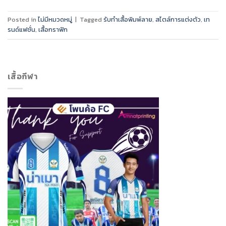
Posted in
ไม่มีหมวดหมู่
|
Tagged
รับทำเสื้อพิมพ์ลาย
,
สไตล์การแต่งตัว
,
เท
รนด์แฟชั่น
,
เสื้อกราฟิก
เสื้อกีฬา