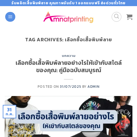
Skip
รับผลิตเสื้อพิมพ์ลาย คุณภาพอันดับ 1 ออกแบบฟรี ส่งด่วนทั่วไทย
to
content
TAG ARCHIVES:
เลือกซื้อเสื้อพิมพ์ลาย
บทความ
เลือกซื้อเสื้อพิมพ์ลายอย่างไรให้เข้ากับสไตล์
ของคุณ: คู่มือฉบับสมบูรณ์
POSTED ON
31/07/2025
BY
ADMIN
31
ก.ค.