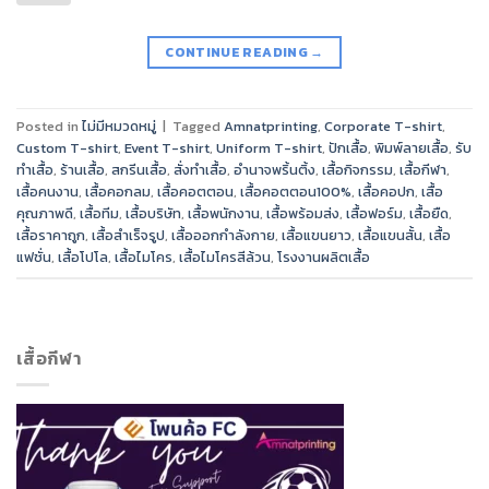
CONTINUE READING
→
Posted in
ไม่มีหมวดหมู่
|
Tagged
Amnatprinting
,
Corporate T-shirt
,
Custom T-shirt
,
Event T-shirt
,
Uniform T-shirt
,
ปักเสื้อ
,
พิมพ์ลายเสื้อ
,
รับ
ทำเสื้อ
,
ร้านเสื้อ
,
สกรีนเสื้อ
,
สั่งทำเสื้อ
,
อำนาจพริ้นติ้ง
,
เสื้อกิจกรรม
,
เสื้อกีฬา
,
เสื้อคนงาน
,
เสื้อคอกลม
,
เสื้อคอตตอน
,
เสื้อคอตตอน100%
,
เสื้อคอปก
,
เสื้อ
คุณภาพดี
,
เสื้อทีม
,
เสื้อบริษัท
,
เสื้อพนักงาน
,
เสื้อพร้อมส่ง
,
เสื้อฟอร์ม
,
เสื้อยืด
,
เสื้อราคาถูก
,
เสื้อสำเร็จรูป
,
เสื้อออกกำลังกาย
,
เสื้อแขนยาว
,
เสื้อแขนสั้น
,
เสื้อ
แฟชั่น
,
เสื้อโปโล
,
เสื้อไมโคร
,
เสื้อไมโครสีล้วน
,
โรงงานผลิตเสื้อ
เสื้อกีฬา