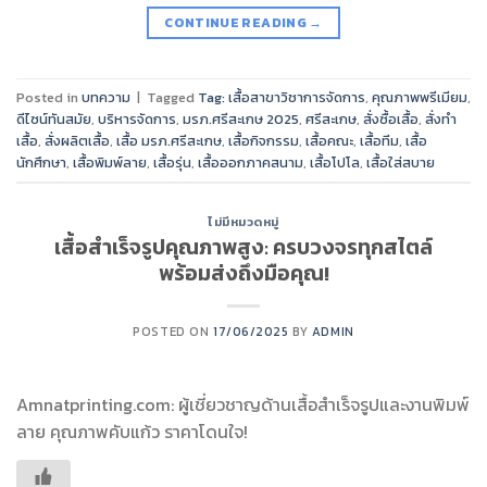
CONTINUE READING
→
Posted in
บทความ
|
Tagged
Tag: เสื้อสาขาวิชาการจัดการ
,
คุณภาพพรีเมียม
,
ดีไซน์ทันสมัย
,
บริหารจัดการ
,
มรภ.ศรีสะเกษ 2025
,
ศรีสะเกษ
,
สั่งซื้อเสื้อ
,
สั่งทำ
เสื้อ
,
สั่งผลิตเสื้อ
,
เสื้อ มรภ.ศรีสะเกษ
,
เสื้อกิจกรรม
,
เสื้อคณะ
,
เสื้อทีม
,
เสื้อ
นักศึกษา
,
เสื้อพิมพ์ลาย
,
เสื้อรุ่น
,
เสื้อออกภาคสนาม
,
เสื้อโปโล
,
เสื้อใส่สบาย
ไม่มีหมวดหมู่
เสื้อสำเร็จรูปคุณภาพสูง: ครบวงจรทุกสไตล์
พร้อมส่งถึงมือคุณ!
POSTED ON
17/06/2025
BY
ADMIN
Amnatprinting.com: ผู้เชี่ยวชาญด้านเสื้อสำเร็จรูปและงานพิมพ์
ลาย คุณภาพคับแก้ว ราคาโดนใจ!