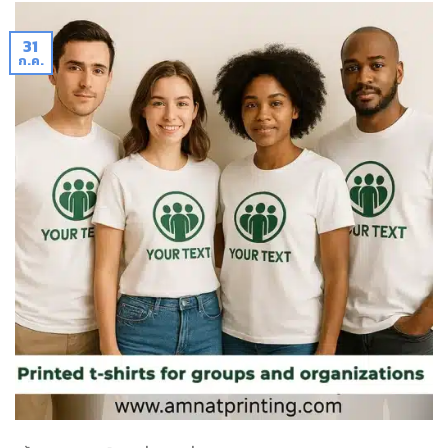
31
ก.ค.