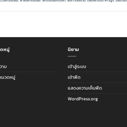
ีวิวสกรีนเสื้อ
,
ลายสกรีนเสื้อ
,
สกรีนเสื้อบริษัท
,
สั่งทำเสื้อทีม
,
เสื้อสกรีนราคาถูก
,
เสื้อโลโ
ดหมู่
นิยาม
วาม
เข้าสู่ระบบ
ีหมวดหมู่
เข้าฟีด
แสดงความเห็นฟีด
WordPress.org