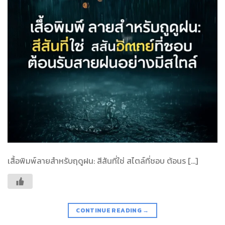
เสื้อพิมพ์ลายสำหรับฤดูฝน: สีสันที่ใช่ สไตล์ที่ชอบ ต้อนร […]
CONTINUE READING
→