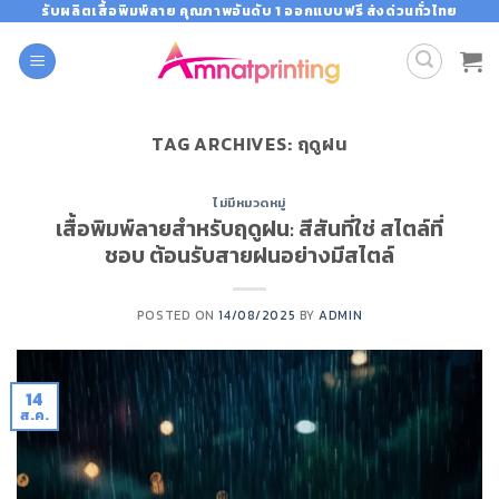
Skip
รับผลิตเสื้อพิมพ์ลาย คุณภาพอันดับ 1 ออกแบบฟรี ส่งด่วนทั่วไทย
to
content
TAG ARCHIVES:
ฤดูฝน
ไม่มีหมวดหมู่
เสื้อพิมพ์ลายสำหรับฤดูฝน: สีสันที่ใช่ สไตล์ที่
ชอบ ต้อนรับสายฝนอย่างมีสไตล์
POSTED ON
14/08/2025
BY
ADMIN
14
ส.ค.