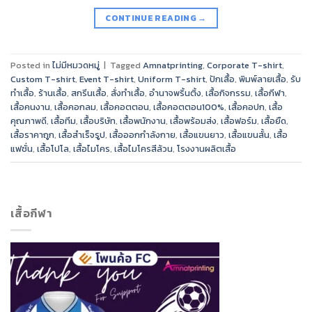
CONTINUE READING
→
Posted in
ไม่มีหมวดหมู่
|
Tagged
Amnatprinting
,
Corporate T-shirt
,
Custom T-shirt
,
Event T-shirt
,
Uniform T-shirt
,
ปักเสื้อ
,
พิมพ์ลายเสื้อ
,
รับ
ทำเสื้อ
,
ร้านเสื้อ
,
สกรีนเสื้อ
,
สั่งทำเสื้อ
,
อำนาจพริ้นติ้ง
,
เสื้อกิจกรรม
,
เสื้อกีฬา
,
เสื้อคนงาน
,
เสื้อคอกลม
,
เสื้อคอตตอน
,
เสื้อคอตตอน100%
,
เสื้อคอปก
,
เสื้อ
คุณภาพดี
,
เสื้อทีม
,
เสื้อบริษัท
,
เสื้อพนักงาน
,
เสื้อพร้อมส่ง
,
เสื้อฟอร์ม
,
เสื้อยืด
,
เสื้อราคาถูก
,
เสื้อสำเร็จรูป
,
เสื้อออกกำลังกาย
,
เสื้อแขนยาว
,
เสื้อแขนสั้น
,
เสื้อ
แฟชั่น
,
เสื้อโปโล
,
เสื้อไมโคร
,
เสื้อไมโครสีล้วน
,
โรงงานผลิตเสื้อ
เสื้อกีฬา