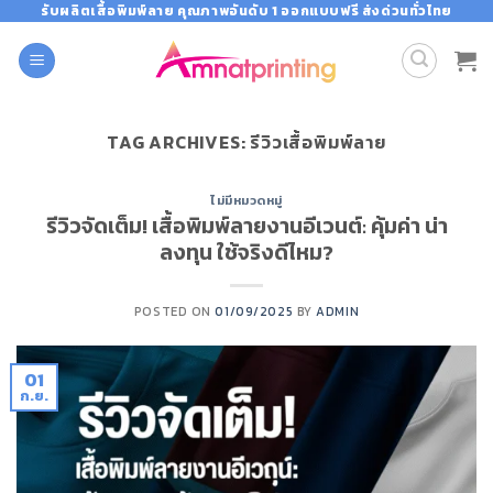
Skip
รับผลิตเสื้อพิมพ์ลาย คุณภาพอันดับ 1 ออกแบบฟรี ส่งด่วนทั่วไทย
to
content
TAG ARCHIVES:
รีวิวเสื้อพิมพ์ลาย
ไม่มีหมวดหมู่
รีวิวจัดเต็ม! เสื้อพิมพ์ลายงานอีเวนต์: คุ้มค่า น่า
ลงทุน ใช้จริงดีไหม?
POSTED ON
01/09/2025
BY
ADMIN
01
ก.ย.