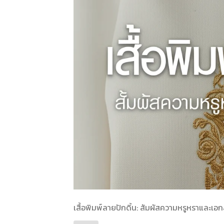
เสื้อพิมพ์ลายปักดิ้น: สัมผัสความหรูหราและเอกล