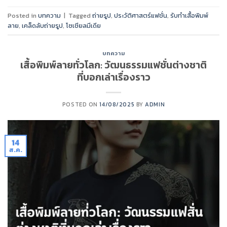
Posted in
บทความ
|
Tagged
ถ่ายรูป
,
ประวัติศาสตร์แฟชั่น
,
รับทำเสื้อพิมพ์
ลาย
,
เคล็ดลับถ่ายรูป
,
โซเชียลมีเดีย
บทความ
เสื้อพิมพ์ลายทั่วโลก: วัฒนธรรมแฟชั่นต่างชาติ
ที่บอกเล่าเรื่องราว
POSTED ON
14/08/2025
BY
ADMIN
14
ส.ค.