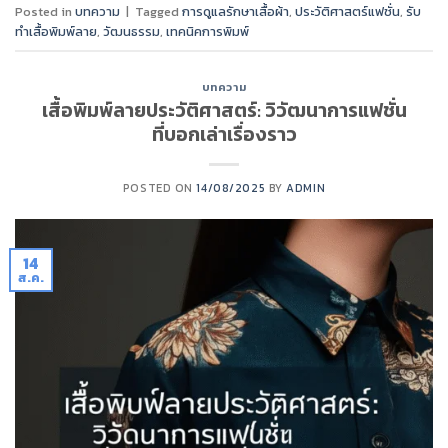
Posted in
บทความ
|
Tagged
การดูแลรักษาเสื้อผ้า
,
ประวัติศาสตร์แฟชั่น
,
รับ
ทำเสื้อพิมพ์ลาย
,
วัฒนธรรม
,
เทคนิคการพิมพ์
บทความ
เสื้อพิมพ์ลายประวัติศาสตร์: วิวัฒนาการแฟชั่น
ที่บอกเล่าเรื่องราว
POSTED ON
14/08/2025
BY
ADMIN
14
ส.ค.