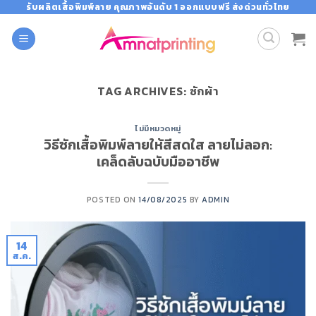
Skip
รับผลิตเสื้อพิมพ์ลาย คุณภาพอันดับ 1 ออกแบบฟรี ส่งด่วนทั่วไทย
to
content
TAG ARCHIVES:
ซักผ้า
ไม่มีหมวดหมู่
วิธีซักเสื้อพิมพ์ลายให้สีสดใส ลายไม่ลอก:
เคล็ดลับฉบับมืออาชีพ
POSTED ON
14/08/2025
BY
ADMIN
14
ส.ค.