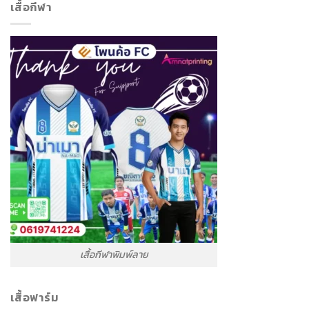
เสื้อกีฬา
เสื้อกีฬาพิมพ์ลาย
เสื้อฟาร์ม