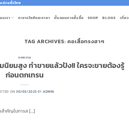
งด่วนทั่วไทย
องเรา
ตารางไซส์และราคา
ขั้นตอนการสั้งซื้อ
SHOP
BLOGS
เกี่ย
TAG ARCHIVES:
คอเสื้อทรงฮาๆ
บทความ
ามนิยมสูง ทำขายแล้วปัง!! ใครจะขายต้องรู้
ก่อนตกเทรน
STED ON
30/03/2023
BY
ADMIN
าทสำคัญในการส […]