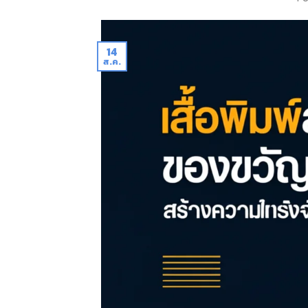
14
ส.ค.