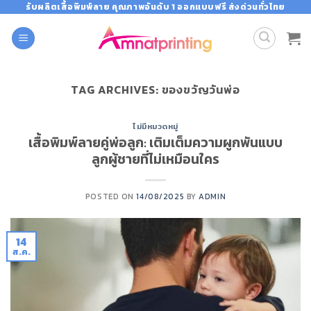
Skip
รับผลิตเสื้อพิมพ์ลาย คุณภาพอันดับ 1 ออกแบบฟรี ส่งด่วนทั่วไทย
to
content
TAG ARCHIVES:
ของขวัญวันพ่อ
ไม่มีหมวดหมู่
เสื้อพิมพ์ลายคู่พ่อลูก: เติมเต็มความผูกพันแบบ
ลูกผู้ชายที่ไม่เหมือนใคร
POSTED ON
14/08/2025
BY
ADMIN
14
ส.ค.