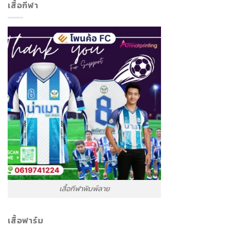
เสื้อกีฬา
เสื้อกีฬาพิมพ์ลาย
เสื้อฟาร์ม