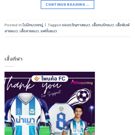
CONTINUE READING
→
Posted in
ไม่มีหมวดหมู่
|
Tagged
ของขวัญทาสแมว
,
เสื้อคนรักแมว
,
เสื้อพิมพ์
ลายแมว
,
เสื้อลายแมว
,
แฟชั่นแมว
เสื้อกีฬา