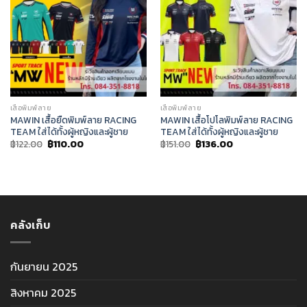
เสื้อพิมพ์ลาย
เสื้อพิมพ์ลาย
MAWIN เสื้อยืดพิมพ์ลาย RACING
MAWIN เสื้อโปโลพิมพ์ลาย RACING
TEAM ใส่ได้ทั้งผู้หญิงและผู้ชาย
TEAM ใส่ได้ทั้งผู้หญิงและผู้ชาย
Original
Current
Original
Current
฿
122.00
฿
110.00
฿
151.00
฿
136.00
price
price
price
price
was:
is:
was:
is:
฿122.00.
฿110.00.
฿151.00.
฿136.00.
คลังเก็บ
กันยายน 2025
สิงหาคม 2025