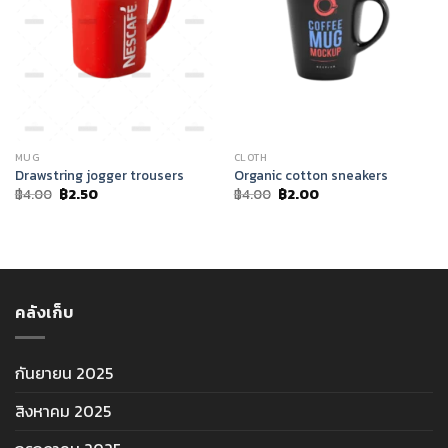
MUG
CLOTH
Drawstring jogger trousers
Organic cotton sneakers
Original
Current
Original
Current
฿
4.00
฿
2.50
฿
4.00
฿
2.00
price
price
price
price
was:
is:
was:
is:
฿4.00.
฿2.50.
฿4.00.
฿2.00.
คลังเก็บ
กันยายน 2025
สิงหาคม 2025