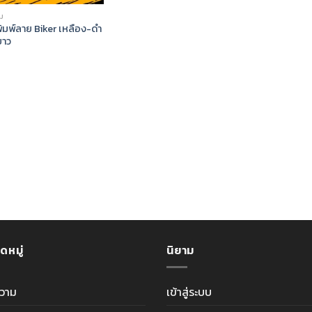
ม
พิมพ์ลาย Biker เหลือง-ดำ
ยาว
ดหมู่
นิยาม
วาม
เข้าสู่ระบบ