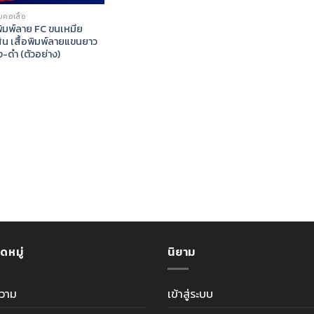
คอเสื้อ
พิมพ์ลาย FC ขนเหมีย
ิน เสื้อพิมพ์ลายแขนยาว
-ดำ (ตัวอย่าง)
ดหมู่
นิยาม
วาม
เข้าสู่ระบบ