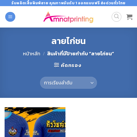
Skip
รับผลิตเสื้อพิมพ์ลาย คุณภาพอันดับ 1 ออกแบบฟรี ส่งด่วนทั่วไทย
to
content
ลายไก่ชน
หน้าหลัก
/
สินค้าที่มีป้ายกำกับ “ลายไก่ชน”
คัดกรอง