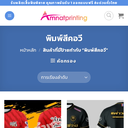
Skip
รับผลิตเสื้อพิมพ์ลาย คุณภาพอันดับ 1 ออกแบบฟรี ส่งด่วนทั่วไทย
to
content
พิมพ์สีคอวี
หน้าหลัก
/
สินค้าที่มีป้ายกำกับ “พิมพ์สีคอวี”
คัดกรอง