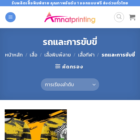
Skip
รับผลิตเสื้อพิมพ์ลาย คุณภาพอันดับ 1 ออกแบบฟรี ส่งด่วนทั่วไทย
to
content
รถและการขับขี่
หน้าหลัก
/
เสื้อ
/
เสื้อพิมพ์ลาย
/
เสื้อกีฬา
/
รถและการขับขี่
คัดกรอง