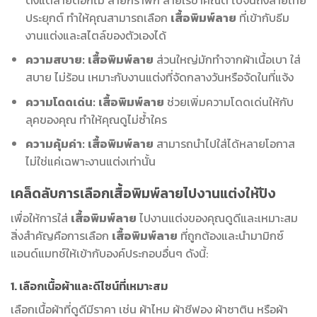
ประยุกต์ ทำให้คุณสามารถเลือก
เสื้อพิมพ์ลาย
ที่เข้ากับธีม
งานแต่งและสไตล์ของตัวเองได้
ความสบาย:
เสื้อพิมพ์ลาย
ส่วนใหญ่มักทำจากผ้าเนื้อเบา ใส่
สบาย ไม่ร้อน เหมาะกับงานแต่งที่จัดกลางวันหรือจัดในที่แจ้ง
ความโดดเด่น:
เสื้อพิมพ์ลาย
ช่วยเพิ่มความโดดเด่นให้กับ
ลุคของคุณ ทำให้คุณดูไม่ซ้ำใคร
ความคุ้มค่า:
เสื้อพิมพ์ลาย
สามารถนำไปใส่ได้หลายโอกาส
ไม่ใช่แค่เฉพาะงานแต่งเท่านั้น
เคล็ดลับการเลือกเสื้อพิมพ์ลายไปงานแต่งให้ปัง
เพื่อให้การใส่
เสื้อพิมพ์ลาย
ไปงานแต่งของคุณดูดีและเหมาะสม
สิ่งสำคัญคือการเลือก
เสื้อพิมพ์ลาย
ที่ถูกต้องและนำมามิกซ์
แอนด์แมทช์ให้เข้ากับองค์ประกอบอื่นๆ ดังนี้:
1. เลือกเนื้อผ้าและดีไซน์ที่เหมาะสม
เลือกเนื้อผ้าที่ดูดีมีราคา เช่น ผ้าไหม ผ้าชีฟอง ผ้าซาติน หรือผ้า