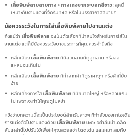
เสื้อพิมพ์ลายลายทาง + กางเกงขากระบอกสีขาว:
ลุคนี้
เหมาะกับงานแต่งที่จัดริมทะเล หรือในบรรยากาศสบายๆ
ข้อควรระวังในการใส่เสื้อพิมพ์ลายไปงานแต่ง
ถึงแม้ว่า
เสื้อพิมพ์ลาย
จะเป็นตัวเลือกที่น่าสนใจสำหรับการใส่ไป
งานแต่ง แต่ก็มีข้อควรระวังบางประการที่คุณควรคำนึงถึง:
หลีกเลี่ยง
เสื้อพิมพ์ลาย
ที่มีลวดลายที่ดูฉูดฉาด หรือล่อ
แหลมจนเกินไป
หลีกเลี่ยง
เสื้อพิมพ์ลาย
ที่ทำจากผ้าที่ดูราคาถูก หรือผ้าที่ยับ
ง่าย
หลีกเลี่ยงการใส่
เสื้อพิมพ์ลาย
ที่มีขนาดใหญ่ หรือหลวมเกิน
ไป เพราะจะทำให้คุณดูไม่สง่า
หวังว่าบทความนี้จะเป็นประโยชน์สำหรับสาวๆ ที่กำลังมองหาไอเดีย
การแต่งตัวไปงานแต่งด้วย
เสื้อพิมพ์ลาย
นะคะ อย่าลืมนำเคล็ด
ลับเหล่านี้ไปปรับใช้เพื่อให้คุณสวยสง่า โดดเด่น และเหมาะสมกับ