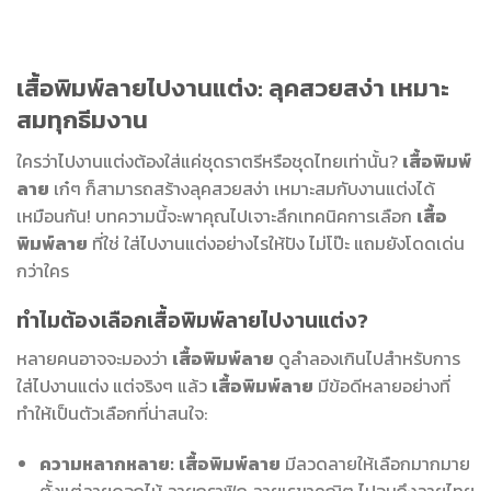
เสื้อพิมพ์ลายไปงานแต่ง: ลุคสวยสง่า เหมาะ
สมทุกธีมงาน
ใครว่าไปงานแต่งต้องใส่แค่ชุดราตรีหรือชุดไทยเท่านั้น?
เสื้อพิมพ์
ลาย
เก๋ๆ ก็สามารถสร้างลุคสวยสง่า เหมาะสมกับงานแต่งได้
เหมือนกัน! บทความนี้จะพาคุณไปเจาะลึกเทคนิคการเลือก
เสื้อ
พิมพ์ลาย
ที่ใช่ ใส่ไปงานแต่งอย่างไรให้ปัง ไม่โป๊ะ แถมยังโดดเด่น
กว่าใคร
ทำไมต้องเลือกเสื้อพิมพ์ลายไปงานแต่ง?
หลายคนอาจจะมองว่า
เสื้อพิมพ์ลาย
ดูลำลองเกินไปสำหรับการ
ใส่ไปงานแต่ง แต่จริงๆ แล้ว
เสื้อพิมพ์ลาย
มีข้อดีหลายอย่างที่
ทำให้เป็นตัวเลือกที่น่าสนใจ:
ความหลากหลาย:
เสื้อพิมพ์ลาย
มีลวดลายให้เลือกมากมาย
ตั้งแต่ลายดอกไม้ ลายกราฟิก ลายเรขาคณิต ไปจนถึงลายไทย