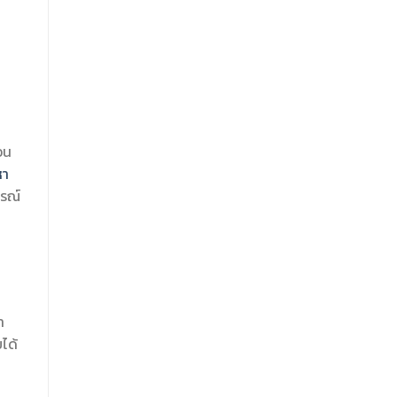
อน
หา
ูรณ์
า
ได้