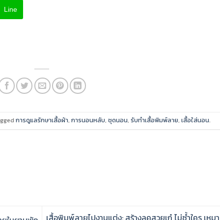
Line
agged
การดูแลรักษาเสื้อผ้า
,
การนอนหลับ
,
ชุดนอน
,
รับทำเสื้อพิมพ์ลาย
,
เสื้อใส่นอน
.
เสื้อพิมพ์ลายไปงานแต่ง: สร้างลุคสวยเก๋ ไม่ซ้ำใคร เหม