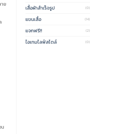
ลาย
เสื้อผ้าสำเร็จรูป
(0)
แขนเสื้อ
(14)
ล
แจกฟรี!!
(2)
ไอเทมไลฟ์สไตล์
(0)
นอน